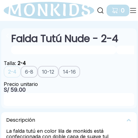
Ir a Inicio
0
Falda Tutú Nude
- 2-4
BEBÉ NIÑA / 0 A 24 MESES / Falda Tutú
NIÑA / 
Talla
:
2-4
2-4
6-8
10-12
14-16
Precio unitario
S/ 59.00
Pedir por Whatsapp
Descripción
La falda tutú en color lila de monkids está
confeccionada con doble capa de suave tul