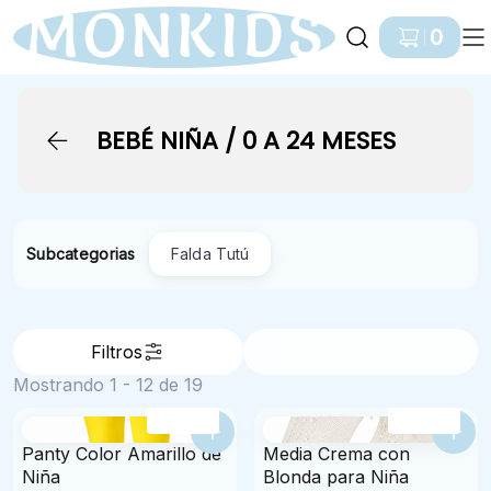
Ir a Inicio
0
BEBÉ NIÑA / 0 A 24 MESES
Subcategorias
Falda Tutú
Filtros
Ordenar por
Mostrando 1 - 12 de 19
6 Tallas
4 Tallas
Panty Color Amarillo de
Media Crema con
Niña
Blonda para Niña