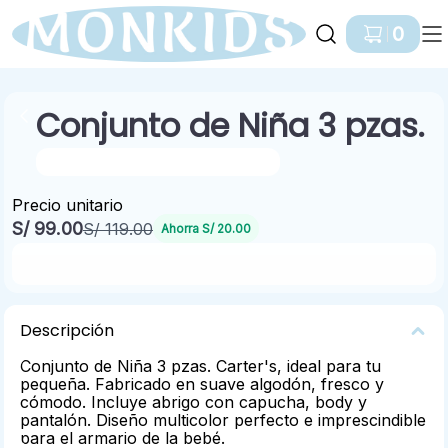
Ir a Inicio
0
Conjunto de Niña 3 pzas.
BEBÉ NIÑA / 0 A 24 MESES
Precio unitario
-17 %
S/ 99.00
S/ 119.00
Ahorra
S/ 20.00
Pedir por Whatsapp
Descripción
Conjunto de Niña 3 pzas. Carter's, ideal para tu
pequeña. Fabricado en suave algodón, fresco y
cómodo. Incluye abrigo con capucha, body y
pantalón. Diseño multicolor perfecto e imprescindible
para el armario de la bebé.