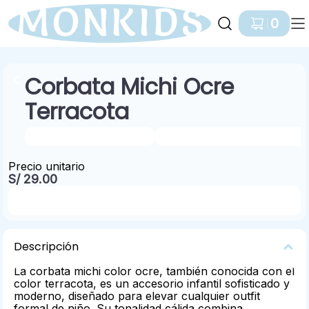
Ir a Inicio
0
Corbata Michi Ocre
Terracota
NIÑO / Corbata Michi
BEBÉ NIÑO / 0 A 24 MESES
Precio unitario
S/ 29.00
Pedir por Whatsapp
Descripción
La corbata michi color ocre, también conocida con el
color terracota, es un accesorio infantil sofisticado y
moderno, diseñado para elevar cualquier outfit
formal de niño. Su tonalidad cálida combina