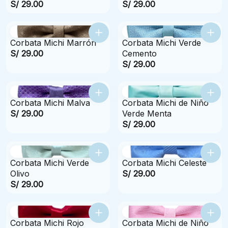
S/ 29.00
S/ 29.00
Corbata Michi Marrón
Corbata Michi Verde
S/ 29.00
Cemento
S/ 29.00
Corbata Michi Malva
Corbata Michi de Niño
S/ 29.00
Verde Menta
S/ 29.00
Corbata Michi Verde
Corbata Michi Celeste
Olivo
S/ 29.00
S/ 29.00
Corbata Michi Rojo
Corbata Michi de Niño